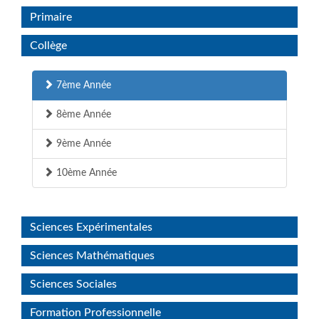
Primaire
Collège
7ème Année
8ème Année
9ème Année
10ème Année
Sciences Expérimentales
Sciences Mathématiques
Sciences Sociales
Formation Professionnelle